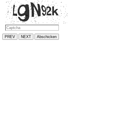
PREV
NEXT
Abschicken
biplano küchen gmbh
seestrasse 137 | 8700 küsnacht
tel. 044 912 06 06 | e-mail:
info@biplano.ch
Ihre Küche
Ihre Küche
Services
Unser Service
Dienstleistung
Planungsauftrag